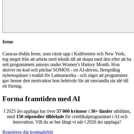
Irene
Caracas-födda Irene, som växte upp i Kalifornien och New York,
tog steget från att arbeta med teknik till att skapa med den efter att ha
sett programmets annons under Women’s History Month. Hon
skriver nu kod och pitchar SOMOS - en AI-driven, flerspråkig
nyhetsspårare i realtid för Latinamerika - och säger att programmet
gav henne den motivation hon behövde för att omvandla sin idé till
ett företag.
Forma framtiden med AI
I 2025 års upplaga har över
57 000 kvinnor
i
30+ länder
utbildats,
med
150 stipendier tilldelade
för certifikatprogrammet i AI och
innovation. Vill du se hur långt vi når i 2026 års upplaga?
Registrera dig kostnadsfritt