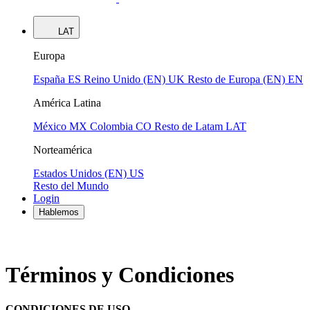
LAT
Europa
España
ES
Reino Unido (EN)
UK
Resto de Europa (EN)
EN
América Latina
México
MX
Colombia
CO
Resto de Latam
LAT
Norteamérica
Estados Unidos (EN)
US
Resto del Mundo
Login
Hablemos
Términos y Condiciones
CONDICIONES DE USO