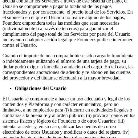
decida contratar los Servicios a través de este sistema de pago, el
Usuario se compromete a pagar la totalidad de los pagos
fraccionados y, por consecuente, el precio total de los Servicios. En
el supuesto en el que el Usuario no realice alguno de los pagos,
Founderz emprenderá todas las medidas que sean necesarias
(individualmente o a través de terceros) para garantizar el
cumplimiento del pago total de los Servicios por parte del Usuario,
incluyendo cualquier acción legal que Founderz pudiese interponer
contra el Usuario.
Cuando el importe de una compra hubiese sido cargado fraudulenta
o indebidamente utilizando el número de una tarjeta de pago, su
titular podrá exigir la inmediata anulación del cargo. En tal caso, las
correspondientes anotaciones de adeudo y re-abono en las cuentas
del proveedor y del titular se efectuarán a la mayor brevedad.
Obligaciones del Usuario
El Usuario se compromete a hacer un uso adecuado y legal de los
contenidos y Plataforma y con carácter enunciativo, pero no
limitativo, a no emplearlos para (i) incurrir en actividades ilegales o
contrarias a la buena fe y al orden público; (ii) provocar daños en los
sistemas físicos y lógicos de Founderz o de otros Usuarios; (iii)
intentar acceder y, en su caso, utilizar las cuentas de correo
electrónico de otros Usuarios y modificar o datos del registro, (iv)
revender los Servicios de Founderz salvo que existiera una