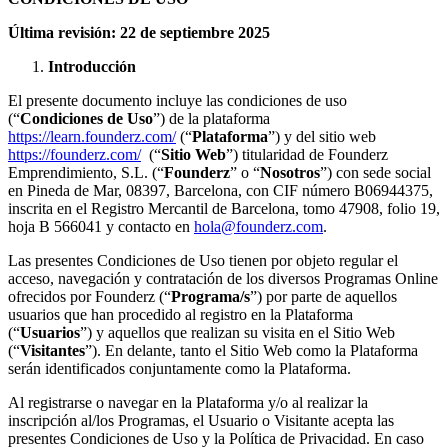
Última revisión: 22 de septiembre 2025
Introducción
El presente documento incluye las condiciones de uso
(“
Condiciones de Uso
”) de la plataforma
https://learn.founderz.com/
(“
Plataforma
”) y del sitio web
https://founderz.com/
(“
Sitio Web
”) titularidad de Founderz
Emprendimiento, S.L. (“
Founderz
” o “
Nosotros
”) con sede social
en Pineda de Mar, 08397, Barcelona, con CIF número B06944375,
inscrita en el Registro Mercantil de Barcelona, tomo 47908, folio 19,
hoja B 566041 y contacto en
hola@founderz.com
.
Las presentes Condiciones de Uso tienen por objeto regular el
acceso, navegación y contratación de los diversos Programas Online
ofrecidos por Founderz (“
Programa/s
”) por parte de aquellos
usuarios que han procedido al registro en la Plataforma
(“
Usuarios
”) y aquellos que realizan su visita en el Sitio Web
(“
Visitantes
”). En delante, tanto el Sitio Web como la Plataforma
serán identificados conjuntamente como la Plataforma.
Al registrarse o navegar en la Plataforma y/o al realizar la
inscripción al/los Programas, el Usuario o Visitante acepta las
presentes Condiciones de Uso y la Política de Privacidad. En caso