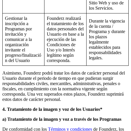
Sitio Web y uso de
los Servicios.
Gestionar la
Founderz realizará
Durante la vigencia
inscripción a
el tratamiento de los
de la cuenta /
Programas por
datos personales del
Programa y durante
invitación y
Usuario en base a la
los plazos
comunicar a la
ejecución de las
legalmente
organización
Condiciones de
establecidos para
invitante el
Uso y/o Interés
responsabilidades
progreso/finalizació
legítimo según
legales.
n del Usuario
corresponda.
Asimismo, Founderz podrá tratar los datos de carácter personal del
Usuario durante el periodo de tiempo en que pudieran surgir
responsabilidades civiles, mercantiles, administrativas, penales o
fiscales, en cumplimiento con la normativa vigente según
corresponda. Una vez superados estos plazos, Founderz suprimirá
estos datos de carácter personal.
4. Tratamiento de la imagen y voz de los Usuarios*
a) Tratamiento de la imagen y voz a través de los Programas
De conformidad con los
Términos y condiciones
de Founderz, los