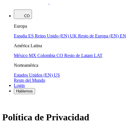
CO
Europa
España
ES
Reino Unido (EN)
UK
Resto de Europa (EN)
EN
América Latina
México
MX
Colombia
CO
Resto de Latam
LAT
Norteamérica
Estados Unidos (EN)
US
Resto del Mundo
Login
Hablemos
Política de Privacidad