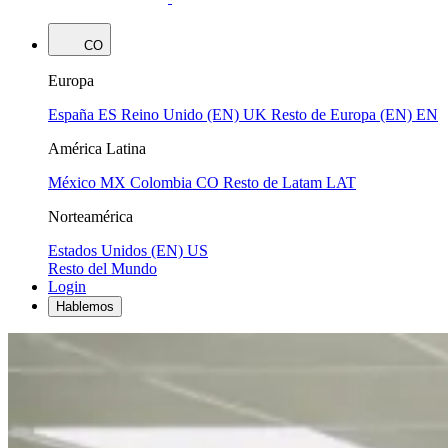
CO
Europa
España
ES
Reino Unido (EN)
UK
Resto de Europa (EN)
EN
América Latina
México
MX
Colombia
CO
Resto de Latam
LAT
Norteamérica
Estados Unidos (EN)
US
Resto del Mundo
Login
Hablemos