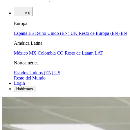
MX
Europa
España
ES
Reino Unido (EN)
UK
Resto de Europa (EN)
EN
América Latina
México
MX
Colombia
CO
Resto de Latam
LAT
Norteamérica
Estados Unidos (EN)
US
Resto del Mundo
Login
Hablemos