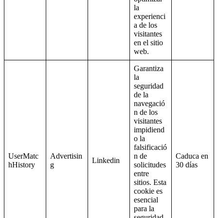
la
experienci
a de los
visitantes
en el sitio
web.
Garantiza
la
seguridad
de la
navegació
n de los
visitantes
impidiend
o la
falsificació
UserMatc
Advertisin
n de
Caduca en
Linkedin
hHistory
g
solicitudes
30 días
entre
sitios. Esta
cookie es
esencial
para la
seguridad