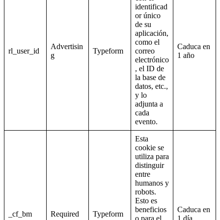
identificad
or único
de su
aplicación,
como el
Advertisin
Caduca en
rl_user_id
Typeform
correo
g
1 año
electrónico
, el ID de
la base de
datos, etc.,
y lo
adjunta a
cada
evento.
Esta
cookie se
utiliza para
distinguir
entre
humanos y
robots.
Esto es
beneficios
Caduca en
_cf_bm
Required
Typeform
o para el
1 día