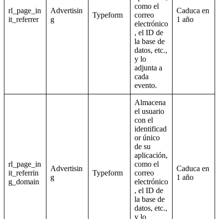
como el
rl_page_in
Advertisin
Caduca en
Typeform
correo
it_referrer
g
1 año
electrónico
, el ID de
la base de
datos, etc.,
y lo
adjunta a
cada
evento.
Almacena
el usuario
con el
identificad
or único
de su
aplicación,
rl_page_in
como el
Advertisin
Caduca en
it_referrin
Typeform
correo
g
1 año
g_domain
electrónico
, el ID de
la base de
datos, etc.,
y lo