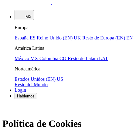
MX
Europa
España
ES
Reino Unido (EN)
UK
Resto de Europa (EN)
EN
América Latina
México
MX
Colombia
CO
Resto de Latam
LAT
Norteamérica
Estados Unidos (EN)
US
Resto del Mundo
Login
Hablemos
Política de Cookies