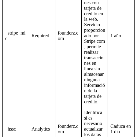
nes con
tarjeta de
crédito en
la web.
Servicio
proporcion
_stripe_mi
founderz.c
Required
ado por
1 año
d
om
Stripe.com
, permite
realizar
transaccio
nes en
línea sin
almacenar
ninguna
informació
n de la
tarjeta de
crédito.
Identifica
si es
necesario
founderz.c
Caduca en
_hssc
Analytics
actualizar
om
1 día.
los datos