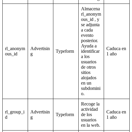
Almacena
rl_anonym
ous_id , y
se adjunta
a cada
evento
posterior.
Ayuda a
rl_anonym
Advertisin
Caduca en
Typeform
identificar
ous_id
g
1 año
a los
usuarios
de otros
sitios
alojados
en un
subdomini
o.
Recoge la
actividad
rl_group_i
Advertisin
Caduca en
Typeform
de los
d
g
1 año
usuarios
en la web.