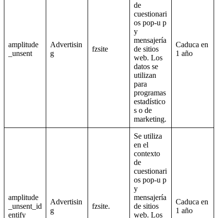
de
cuestionari
os pop-u p
y
mensajería
amplitude
Advertisin
Caduca en
fzsite
de sitios
_unsent
g
1 año
web. Los
datos se
utilizan
para
programas
estadístico
s o de
marketing.
Se utiliza
en el
contexto
de
cuestionari
os pop-u p
y
amplitude
mensajería
Advertisin
Caduca en
_unsent_id
fzsite.
de sitios
g
1 año
entify
web. Los