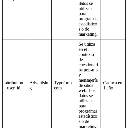
datos se
utilizan
para
programas
estadístico
s o de
marketing.
Se utiliza
en el
contexto
de
cuestionari
os pop-u p
y
mensajería
attribution
Advertisin
Typeform.
Caduca en
de sitios
_user_id
g
com
1 año
web. Los
datos se
utilizan
para
programas
estadístico
s o de
marketing.