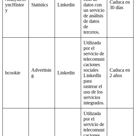
Caduca en
yncHistor
Statistics
Linkedin
datos con
30 días
y
un servicio
de análisis
de datos
de
terceros.
Utilizada
por el
servicio de
telecomuni
caciones
Advertisin
sociales
Caduca en
bcookie
Linkedin
g
LinkedIn
2 años
para
rastrear el
uso de los
servicios
integrados.
Utilizada
por el
servicio de
telecomuni
caciones