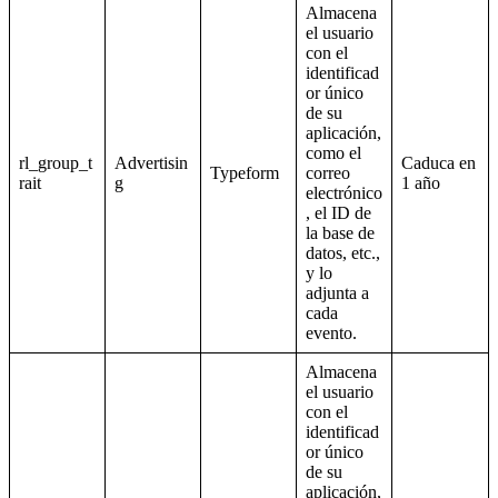
Almacena
el usuario
con el
identificad
or único
de su
aplicación,
como el
rl_group_t
Advertisin
Caduca en
Typeform
correo
rait
g
1 año
electrónico
, el ID de
la base de
datos, etc.,
y lo
adjunta a
cada
evento.
Almacena
el usuario
con el
identificad
or único
de su
aplicación,