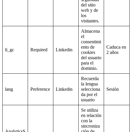
del sitio
web y de
los
visitantes.
Almacena
el
consentimi
ento de
Caduca en
li_gc
Required
Linkedin
cookies
2 años
del usuario
para el
dominio.
Recuerda
la lengua
lang
Preference
Linkedin
selecciona
Sesión
da por el
usuario
Se utiliza
en relación
con la
sincroniza
AnalyticsS
ción de