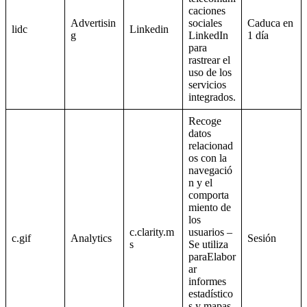
caciones
Advertisin
sociales
Caduca en
lidc
Linkedin
g
LinkedIn
1 día
para
rastrear el
uso de los
servicios
integrados.
Recoge
datos
relacionad
os con la
navegació
n y el
comporta
miento de
los
c.clarity.m
usuarios –
c.gif
Analytics
Sesión
s
Se utiliza
paraElabor
ar
informes
estadístico
s y mapas