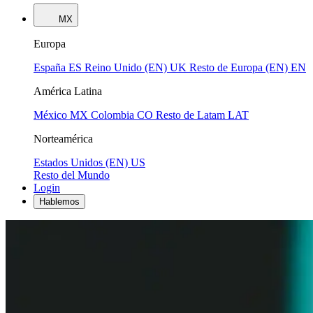
MX
Europa
España
ES
Reino Unido (EN)
UK
Resto de Europa (EN)
EN
América Latina
México
MX
Colombia
CO
Resto de Latam
LAT
Norteamérica
Estados Unidos (EN)
US
Resto del Mundo
Login
Hablemos