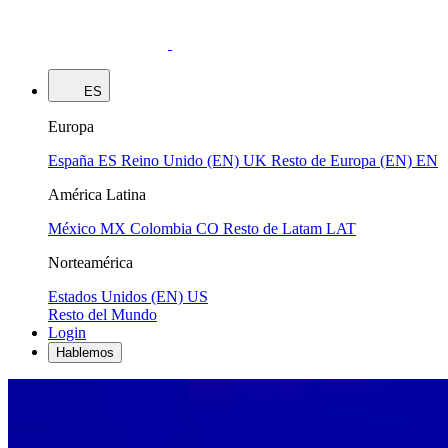
ES
Europa
España
ES
Reino Unido (EN)
UK
Resto de Europa (EN)
EN
América Latina
México
MX
Colombia
CO
Resto de Latam
LAT
Norteamérica
Estados Unidos (EN)
US
Resto del Mundo
Login
Hablemos