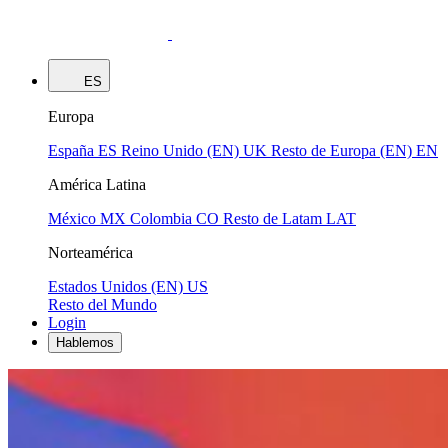
ES
Europa
España
ES
Reino Unido (EN)
UK
Resto de Europa (EN)
EN
América Latina
México
MX
Colombia
CO
Resto de Latam
LAT
Norteamérica
Estados Unidos (EN)
US
Resto del Mundo
Login
Hablemos