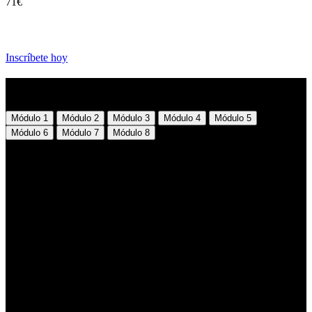
71€
Inscríbete hoy
Temario
Módulo 1
Módulo 2
Módulo 3
Módulo 4
Módulo 5
Módulo 6
Módulo 7
Módulo 8
Módulo 1
Fundamentos de la Inteligencia Artificial
La Era de la IA
Mensaje de bienvenida
Introducción al Machine Learning
IA y Sociedad: impacto en los principales sectores