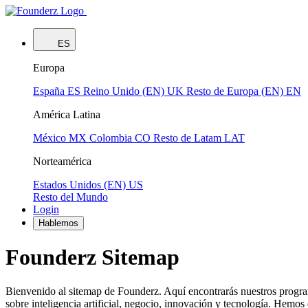
ES
Europa
España
ES
Reino Unido (EN)
UK
Resto de Europa (EN)
EN
América Latina
México
MX
Colombia
CO
Resto de Latam
LAT
Norteamérica
Estados Unidos (EN)
US
Resto del Mundo
Login
Hablemos
Founderz Sitemap
Bienvenido al sitemap de Founderz. Aquí encontrarás nuestros program
sobre inteligencia artificial, negocio, innovación y tecnología. Hemos