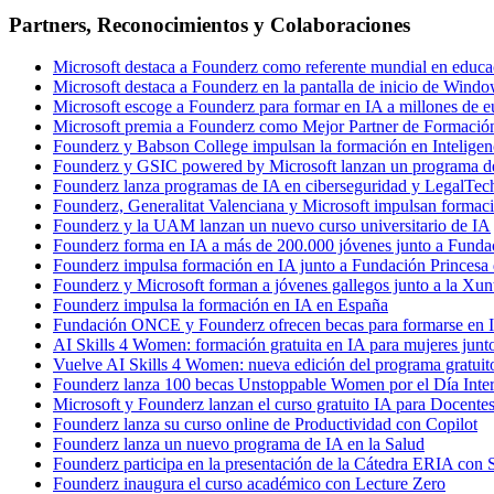
Partners, Reconocimientos y Colaboraciones
Microsoft destaca a Founderz como referente mundial en educa
Microsoft destaca a Founderz en la pantalla de inicio de Windo
Microsoft escoge a Founderz para formar en IA a millones de 
Microsoft premia a Founderz como Mejor Partner de Formación 
Founderz y Babson College impulsan la formación en Inteligenc
Founderz y GSIC powered by Microsoft lanzan un programa de
Founderz lanza programas de IA en ciberseguridad y LegalTe
Founderz, Generalitat Valenciana y Microsoft impulsan formac
Founderz y la UAM lanzan un nuevo curso universitario de IA
Founderz forma en IA a más de 200.000 jóvenes junto a Fundac
Founderz impulsa formación en IA junto a Fundación Princesa 
Founderz y Microsoft forman a jóvenes gallegos junto a la Xun
Founderz impulsa la formación en IA en España
Fundación ONCE y Founderz ofrecen becas para formarse en Int
AI Skills 4 Women: formación gratuita en IA para mujeres junt
Vuelve AI Skills 4 Women: nueva edición del programa gratuit
Founderz lanza 100 becas Unstoppable Women por el Día Inter
Microsoft y Founderz lanzan el curso gratuito IA para Docente
Founderz lanza su curso online de Productividad con Copilot
Founderz lanza un nuevo programa de IA en la Salud
Founderz participa en la presentación de la Cátedra ERIA con 
Founderz inaugura el curso académico con Lecture Zero