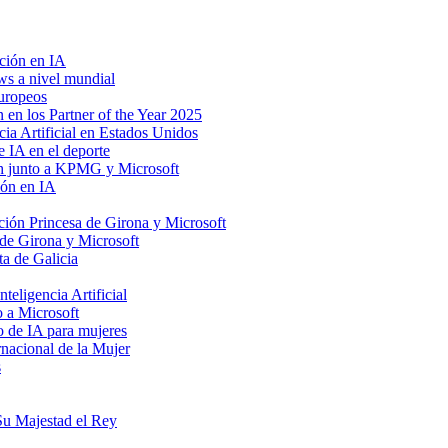
ción en IA
ws a nivel mundial
europeos
en los Partner of the Year 2025
ia Artificial en Estados Unidos
 IA en el deporte
ch junto a KPMG y Microsoft
ión en IA
ión Princesa de Girona y Microsoft
de Girona y Microsoft
ta de Galicia
eligencia Artificial
o a Microsoft
o de IA para mujeres
nacional de la Mujer
s
Su Majestad el Rey