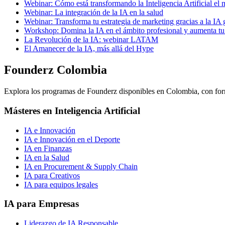
Webinar: Cómo está transformando la Inteligencia Artificial 
Webinar: La integración de la IA en la salud
Webinar: Transforma tu estrategia de marketing gracias a la IA 
Workshop: Domina la IA en el ámbito profesional y aumenta tu 
La Revolución de la IA: webinar LATAM
El Amanecer de la IA, más allá del Hype
Founderz Colombia
Explora los programas de Founderz disponibles en Colombia, con formac
Másteres en Inteligencia Artificial
IA e Innovación
IA e Innovación en el Deporte
IA en Finanzas
IA en la Salud
IA en Procurement & Supply Chain
IA para Creativos
IA para equipos legales
IA para Empresas
Liderazgo de IA Responsable