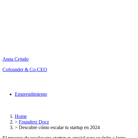
Anna Cejudo
Cofounder & Co-CEO
Emprendimiento
Home
>
Founderz Docz
>
Descubre cómo escalar tu startup en 2024
El proceso de escalar una startup es crucial para su éxito a largo