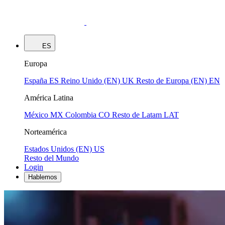
ES
Europa
España
ES
Reino Unido (EN)
UK
Resto de Europa (EN)
EN
América Latina
México
MX
Colombia
CO
Resto de Latam
LAT
Norteamérica
Estados Unidos (EN)
US
Resto del Mundo
Login
Hablemos