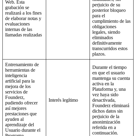
Web. Esta
perjuicio de su
grabación se
posterior bloqueo
realizará a los fines
para el
de elaborar notas y
cumplimiento de las
evaluaciones
obligaciones
internas de las
legales, siendo
llamadas realizadas
eliminados
definitivamente
transcurridos estos
plazos.
Entrenamiento de
Durante el tiempo
herramientas de
en que el usuario
inteligencia
mantenga su cuenta
artificial para la
activa en la
mejora de los
Plataforma y, una
servicios de
vez haya sido
Founderz,
Interés legítimo
desactivada,
pudiendo ofrecer
Founderz eliminará
así mejores
dichos datos sin
prestaciones que
perjuicio de la
ayuden al
anonimización
aprendizaje del
referida en a
Usuario durante el
continuación.
Programa.