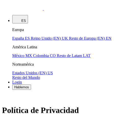
ES
Europa
España
ES
Reino Unido (EN)
UK
Resto de Europa (EN)
EN
América Latina
México
MX
Colombia
CO
Resto de Latam
LAT
Norteamérica
Estados Unidos (EN)
US
Resto del Mundo
Login
Hablemos
Política de Privacidad