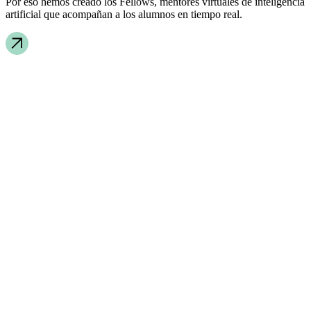
Por eso hemos creado los Fellows, mentores virtuales de inteligencia
artificial que acompañan a los alumnos en tiempo real.