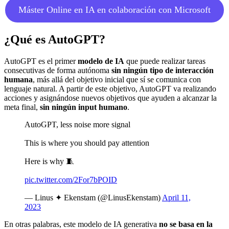
Máster Online en IA en colaboración con Microsoft
¿Qué es AutoGPT?
AutoGPT es el primer
modelo de IA
que puede realizar tareas
consecutivas de forma autónoma
sin ningún tipo de interacción
humana
, más allá del objetivo inicial que sí se comunica con
lenguaje natural. A partir de este objetivo, AutoGPT va realizando
acciones y asignándose nuevos objetivos que ayuden a alcanzar la
meta final,
sin ningún input humano
.
AutoGPT, less noise more signal
This is where you should pay attention
Here is why 🧵
pic.twitter.com/2For7bPOID
— Linus ✦ Ekenstam (@LinusEkenstam)
April 11,
2023
En otras palabras, este modelo de IA generativa
no se basa en la