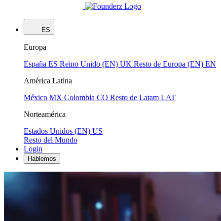
ES
Europa
España
ES
Reino Unido (EN)
UK
Resto de Europa (EN)
EN
América Latina
México
MX
Colombia
CO
Resto de Latam
LAT
Norteamérica
Estados Unidos (EN)
US
Resto del Mundo
Login
Hablemos