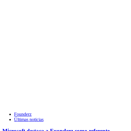
Founderz
Últimas noticias
Microsoft destaca a Founderz como referente