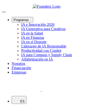
Programas
IA e Innovación 2026
IA Generativa para Creativos
IA en la Salud
IA en Finanzas
IA en el Deporte
Liderazgo de IA Responsable
Productividad con Copilot
IA para Compras y Supply Chain
Alfabetización en IA
Nosotros
Financiación
Empresas
ES