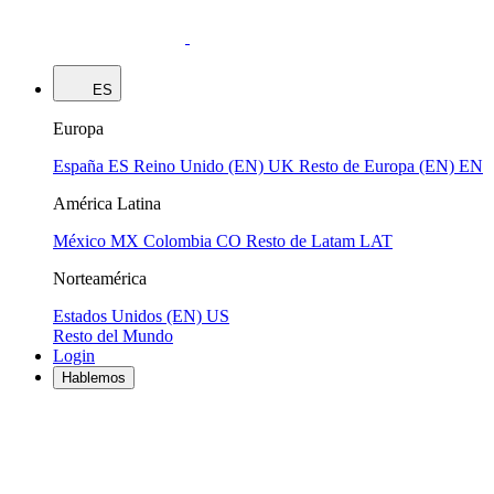
ES
Europa
España
ES
Reino Unido (EN)
UK
Resto de Europa (EN)
EN
América Latina
México
MX
Colombia
CO
Resto de Latam
LAT
Norteamérica
Estados Unidos (EN)
US
Resto del Mundo
Login
Hablemos