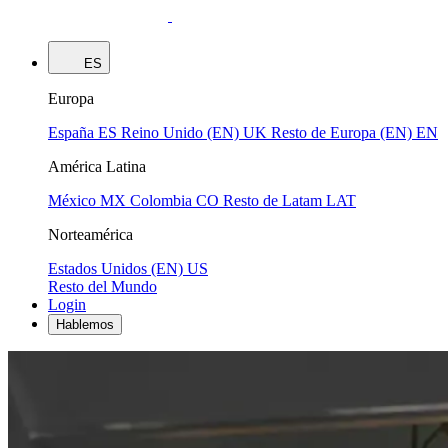
ES
Europa
España
ES
Reino Unido (EN)
UK
Resto de Europa (EN)
EN
América Latina
México
MX
Colombia
CO
Resto de Latam
LAT
Norteamérica
Estados Unidos (EN)
US
Resto del Mundo
Login
Hablemos