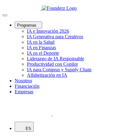
Programas
IA e Innovación 2026
IA Generativa para Creativos
IA en la Salud
IA en Finanzas
IA en el Deporte
Liderazgo de IA Responsable
Productividad con Copilot
IA para Compras y Supply Chain
Alfabetización en IA
Nosotros
Financiación
Empresas
ES