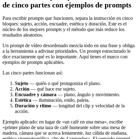
de cinco partes con ejemplos de prompts
Para escribir prompts que funcionen, separa la instrucción en cinco
bloques: sujeto, acción, encuadre, estética y duración. Este es el
núcleo de los mejores prompts y el método que más reduce los
resultados aleatorios.
Un prompt de vídeo desordenado mezcla todo en una frase y obliga
a la herramienta a adivinar prioridades. Un prompt estructurado le
dice exactamente qué es lo importante. Aquí tienes el marco con
ejemplos de prompts aplicables.
Las cinco partes funcionan así:
Sujeto
— quién o qué protagoniza el plano.
Acción
— qué hace ese sujeto.
Encuadre y cámara
— plano, ángulo y movimiento.
Estética
— iluminación, estilo, paleta.
Duración y ritmo
— longitud del clip y velocidad de la
acción.
Ejemplo aplicado: en lugar de «un café en una mesa», escribe
«primer plano de una taza de café humeante sobre una mesa de
madera, cámara que se acerca lentamente, luz cálida de mañana,
estética cinematográfica, clip de 4 segundos». El segundo prompt