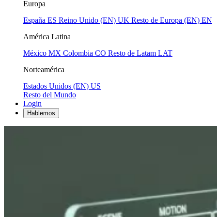
Europa
España
ES
Reino Unido (EN)
UK
Resto de Europa (EN)
EN
América Latina
México
MX
Colombia
CO
Resto de Latam
LAT
Norteamérica
Estados Unidos (EN)
US
Resto del Mundo
Login
Hablemos