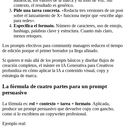
audiencia, los valores de la marca y su tono de voz. Sin
contexto, el resultado es genérico.
Pide una tarea concreta.
«Redacta tres versiones de un post
sobre el lanzamiento de X» funciona mejor que «escribe algo
para redes».
Especifica el formato.
Número de caracteres, uso de emojis,
hashtags, palabras clave y estructura. Cuanto más claro,
menos retoques.
Los prompts efectivos para community managers reducen el tiempo
de edición porque el primer borrador ya llega afinado.
Si quieres ir más allá de los prompts básicos y diseñar flujos de
creación completos, el máster en IA Generativa para Creativos
profundiza en cómo aplicar la IA a contenido visual, copy y
estrategia de marca.
La fórmula de cuatro partes para un prompt
persuasivo
La fórmula es:
rol + contexto + tarea + formato
. Aplicada,
produce un prompt persuasivo que devuelve copy con gancho,
como si lo escribiera un copywriter profesional.
Ejemplo real: