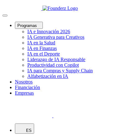
Programas
IA e Innovación 2026
IA Generativa para Creativos
IA en la Salud
IA en Finanzas
IA en el Deporte
Liderazgo de IA Responsable
Productividad con Copilot
IA para Compras y Supply Chain
Alfabetización en IA
Nosotros
Financiación
Empresas
ES