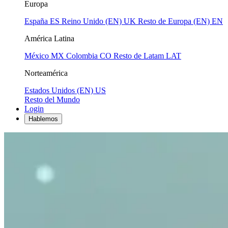
Europa
España
ES
Reino Unido (EN)
UK
Resto de Europa (EN)
EN
América Latina
México
MX
Colombia
CO
Resto de Latam
LAT
Norteamérica
Estados Unidos (EN)
US
Resto del Mundo
Login
Hablemos