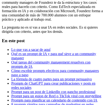
community managers de Founderz te da la estructura y los casos
reales para hacerlo con criterio. Como EdTech especializada en
formación en IA y en colaboración con Microsoft, Founderz forma a
una comunidad de más de 700.000 alumnos con un enfoque
práctico y aplicado al trabajo real.
La pregunta no es si vas a usar IA en redes sociales. Es si quieres
dirigirla con criterio, antes que los demás.
En este post
Lo que vas a sacar de aquí
Qué es un prompt de IA y para qué sirve a un community
manager
Qué tareas del community management resuelves con
prompts de IA
Cómo escribir prompts efectivos para community managers
paso a paso
La fórmula de cuatro partes para un prompt persuasivo
Prompts de ChatGPT para crear publicaciones y posts en
redes sociales
Prompt para un post de LinkedIn con gancho profesional
Prompt para un guion de Reel o TikTok viral con storytelling
Prompts para planificar un calendario de contenido con IA
8 prompts rápidos para campañas de marketing en redes