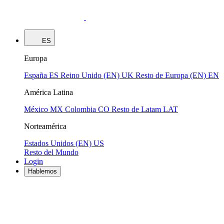
ES
Europa
España
ES
Reino Unido (EN)
UK
Resto de Europa (EN)
EN
América Latina
México
MX
Colombia
CO
Resto de Latam
LAT
Norteamérica
Estados Unidos (EN)
US
Resto del Mundo
Login
Hablemos