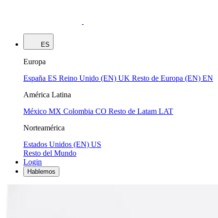
ES
Europa
España
ES
Reino Unido (EN)
UK
Resto de Europa (EN)
EN
América Latina
México
MX
Colombia
CO
Resto de Latam
LAT
Norteamérica
Estados Unidos (EN)
US
Resto del Mundo
Login
Hablemos