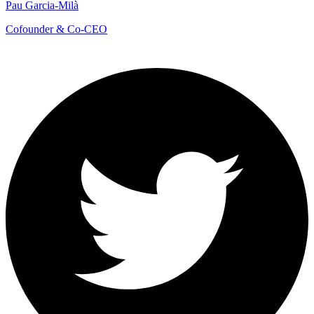
Pau Garcia-Milà
Cofounder & Co-CEO