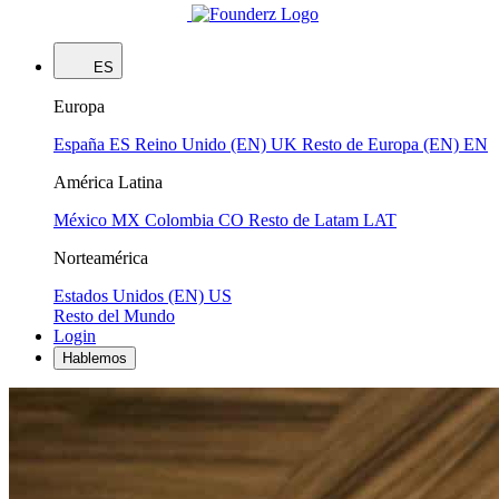
ES
Europa
España
ES
Reino Unido (EN)
UK
Resto de Europa (EN)
EN
América Latina
México
MX
Colombia
CO
Resto de Latam
LAT
Norteamérica
Estados Unidos (EN)
US
Resto del Mundo
Login
Hablemos