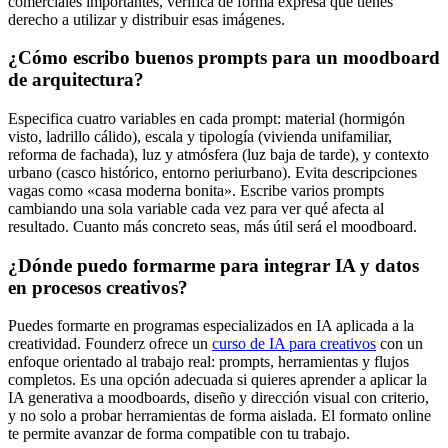
comerciales importantes, verifica de forma expresa que tienes
derecho a utilizar y distribuir esas imágenes.
¿Cómo escribo buenos prompts para un moodboard
de arquitectura?
Especifica cuatro variables en cada prompt: material (hormigón
visto, ladrillo cálido), escala y tipología (vivienda unifamiliar,
reforma de fachada), luz y atmósfera (luz baja de tarde), y contexto
urbano (casco histórico, entorno periurbano). Evita descripciones
vagas como «casa moderna bonita». Escribe varios prompts
cambiando una sola variable cada vez para ver qué afecta al
resultado. Cuanto más concreto seas, más útil será el moodboard.
¿Dónde puedo formarme para integrar IA y datos
en procesos creativos?
Puedes formarte en programas especializados en IA aplicada a la
creatividad. Founderz ofrece un
curso de IA para creativos
con un
enfoque orientado al trabajo real: prompts, herramientas y flujos
completos. Es una opción adecuada si quieres aprender a aplicar la
IA generativa a moodboards, diseño y dirección visual con criterio,
y no solo a probar herramientas de forma aislada. El formato online
te permite avanzar de forma compatible con tu trabajo.