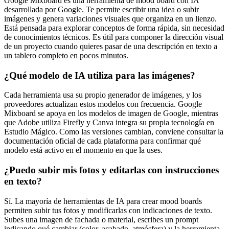
Google Mixboard es una herramienta de mood board con IA
desarrollada por Google. Te permite escribir una idea o subir
imágenes y genera variaciones visuales que organiza en un lienzo.
Está pensada para explorar conceptos de forma rápida, sin necesidad
de conocimientos técnicos. Es útil para componer la dirección visual
de un proyecto cuando quieres pasar de una descripción en texto a
un tablero completo en pocos minutos.
¿Qué modelo de IA utiliza para las imágenes?
Cada herramienta usa su propio generador de imágenes, y los
proveedores actualizan estos modelos con frecuencia. Google
Mixboard se apoya en los modelos de imagen de Google, mientras
que Adobe utiliza Firefly y Canva integra su propia tecnología en
Estudio Mágico. Como las versiones cambian, conviene consultar la
documentación oficial de cada plataforma para confirmar qué
modelo está activo en el momento en que la uses.
¿Puedo subir mis fotos y editarlas con instrucciones
en texto?
Sí. La mayoría de herramientas de IA para crear mood boards
permiten subir tus fotos y modificarlas con indicaciones de texto.
Subes una imagen de fachada o material, escribes un prompt
indicando qué cambiar (color, acabado, atmósfera) y la herramienta