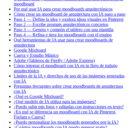
moodboard
Por qué usar IA para crear moodboards arquitectónicos
Cómo crear un moodboard de arquitectura con IA paso a paso
Paso 1 — Define la idea y explora ideas visuales en Pinterest
Paso 2 — Escribe prompts arquitectónicos concretos
Paso 3 — Genera y compón el tablero con una plantilla
Paso 4 — Refina e itera los moodboards con el equipo
Qué herramientas de IA usar para crear moodboards de
arquitectura
Google Mixboard
Canva y Estudio Mágico
Adobe (Tableros de Firefly / Adobe Express)
Cómo integrar el moodboard con IA en tu flujo de trabajo
arquitectónico
Límites de la IA y derechos de uso de las imágenes generadas
con IA
Preguntas frecuentes sobre crear moodboards de arquitectura
con IA
¿Qué es Google Mixboard?
¿Qué modelo de IA utiliza para las imágenes?
¿Puedo subir mis fotos y editarlas con instrucciones en texto?
¿En qué se diferencia un moodboard con IA de Pinterest,
FigJam o Canva?
¿Puedo personalizar los moodboards generados por la IA?
¿Cuántos moodboards con IA puedo generar gratis?