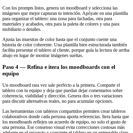
Con los prompts listos, genera un moodboard y selecciona las
imágenes que mejor capturan tu intención. Apóyate en una plantilla
para organizar el tablero: una zona para fachadas, otra para
materiales y acabados, otra para la paleta de colores y una para
mobiliario o detalles.
Ajusta las muestras de color hasta que el conjunto cuente una
historia de color coherente. Una plantilla bien estructurada también
facilita presentar el tablero al cliente, porque guía la lectura de arriba
abajo en lugar de mostrar imágenes sueltas.
Paso 4 — Refina e itera los moodboards con el
equipo
Un moodboard rara vez sale perfecto a la primera. Comparte el
tablero con tu equipo y deja que puedan dejar comentarios sobre
coherencia, viabilidad y dirección. Genera dos o tres variaciones
para discutir alternativas reales, no para acumular opciones.
Las herramientas con tableros compartidos permiten crear tableros
colaborativos donde cada persona aporta referencias. Itera hasta que
los moodboards reflejen un acuerdo de equipo, no solo el gusto de
una persona. Ese consenso visual evita correcciones costosas más
adelante en el proyecto y convierte el tablero en un entregable claro