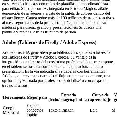
en su versión básica y con miles de plantillas de moodboard listas
para editar. Su suite con IA, integrada en Estudio Mágico, añade
generación de imágenes y ajuste de la paleta de colores dentro del
mismo lienzo. Canva reúne más de 100 millones de usuarios activos
al mes, según datos de la propia compañía, lo que da idea de su
madurez para diseño gráfico y presentaciones. Si buscas una
plantilla y rapidez, este es tu punto de partida.
Adobe (Tableros de Firefly / Adobe Express)
Adobe ofrece IA generativa para tableros conceptuales a través de
los Tableros de Firefly y Adobe Express. Su ventaja es la
integración con el resto del ecosistema profesional: lo que compones
en el tablero se traslada con facilidad a maquetación, render o
presentación. Es la vía indicada si ya trabajas con herramientas
Adobe y quieres mantener todo el flujo en un mismo entorno, una
opción muy valorada por profesionales del diseño con cargas de
trabajo intensas.
Entrada
Curva de
V
Herramienta
Mejor para
(texto/imagen/plantilla)
aprendizaje
g
Explorar
Google
conceptos
Texto e imagen
Baja
Sí
Mixboard
rápido