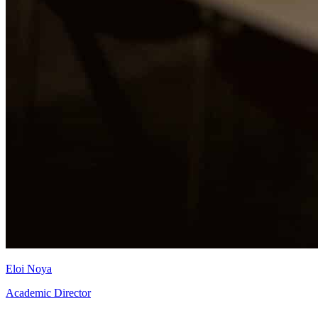
Eloi Noya
Academic Director