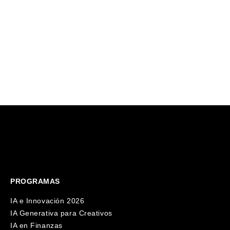
utilizarla.
Nuestro pro
Una serie sobre pequeños negocios
lanza en Irl
con grandes historias. Protagonizada
por Pau Garcia-Milà y desarrollado
junto a Microsoft.
PROGRAMAS
IA e Innovación 2026
IA Generativa para Creativos
IA en Finanzas