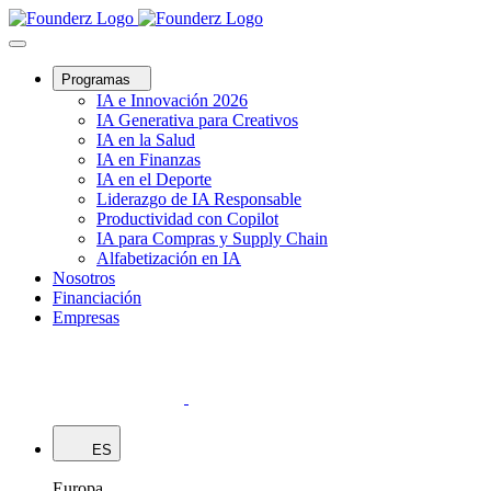
Programas
IA e Innovación 2026
IA Generativa para Creativos
IA en la Salud
IA en Finanzas
IA en el Deporte
Liderazgo de IA Responsable
Productividad con Copilot
IA para Compras y Supply Chain
Alfabetización en IA
Nosotros
Financiación
Empresas
ES
Europa