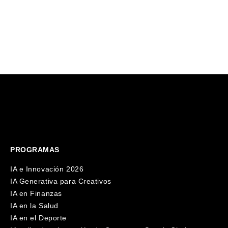
por Pau Garcia-Milà y desarrollado
junto a Microsoft.
PROGRAMAS
IA e Innovación 2026
IA Generativa para Creativos
IA en Finanzas
IA en la Salud
IA en el Deporte