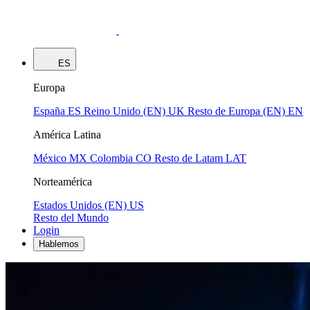
ES
Europa
España
ES
Reino Unido (EN)
UK
Resto de Europa (EN)
EN
América Latina
México
MX
Colombia
CO
Resto de Latam
LAT
Norteamérica
Estados Unidos (EN)
US
Resto del Mundo
Login
Hablemos