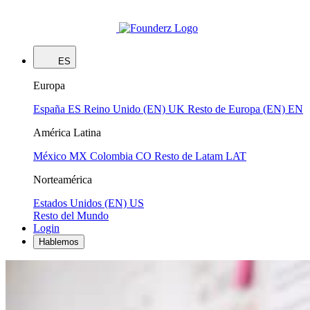
ES
Europa
España
ES
Reino Unido (EN)
UK
Resto de Europa (EN)
EN
América Latina
México
MX
Colombia
CO
Resto de Latam
LAT
Norteamérica
Estados Unidos (EN)
US
Resto del Mundo
Login
Hablemos