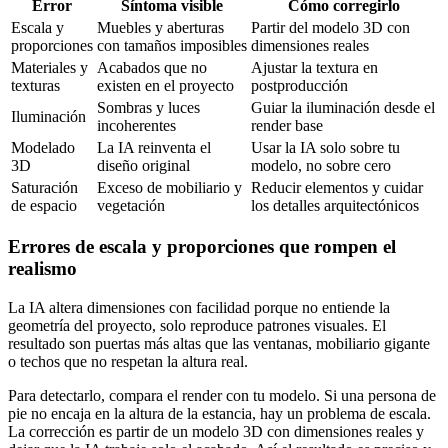
Error
Síntoma visible
Cómo corregirlo
Escala y
Muebles y aberturas
Partir del modelo 3D con
proporciones
con tamaños imposibles
dimensiones reales
Materiales y
Acabados que no
Ajustar la textura en
texturas
existen en el proyecto
postproducción
Sombras y luces
Guiar la iluminación desde el
Iluminación
incoherentes
render base
Modelado
La IA reinventa el
Usar la IA solo sobre tu
3D
diseño original
modelo, no sobre cero
Saturación
Exceso de mobiliario y
Reducir elementos y cuidar
de espacio
vegetación
los detalles arquitectónicos
Errores de escala y proporciones que rompen el
realismo
La IA altera dimensiones con facilidad porque no entiende la
geometría del proyecto, solo reproduce patrones visuales. El
resultado son puertas más altas que las ventanas, mobiliario gigante
o techos que no respetan la altura real.
Para detectarlo, compara el render con tu modelo. Si una persona de
pie no encaja en la altura de la estancia, hay un problema de escala.
La corrección es partir de un modelo 3D con dimensiones reales y