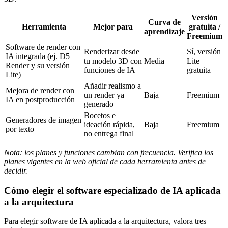
Versión
Curva de
Herramienta
Mejor para
gratuita /
aprendizaje
Freemium
Software de render con
Renderizar desde
Sí, versión
IA integrada (ej. D5
tu modelo 3D con
Media
Lite
Render y su versión
funciones de IA
gratuita
Lite)
Añadir realismo a
Mejora de render con
un render ya
Baja
Freemium
IA en postproducción
generado
Bocetos e
Generadores de imagen
ideación rápida,
Baja
Freemium
por texto
no entrega final
Nota: los planes y funciones cambian con frecuencia. Verifica los
planes vigentes en la web oficial de cada herramienta antes de
decidir.
Cómo elegir el software especializado de IA aplicada
a la arquitectura
Para elegir software de IA aplicada a la arquitectura, valora tres