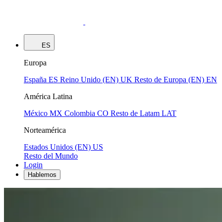
ES
Europa
España
ES
Reino Unido (EN)
UK
Resto de Europa (EN)
EN
América Latina
México
MX
Colombia
CO
Resto de Latam
LAT
Norteamérica
Estados Unidos (EN)
US
Resto del Mundo
Login
Hablemos