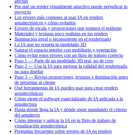
afectan
Por qué un render visualmente atractivo puede perjudicar tu
proyecto
Los errores más comunes al usar IA en renders
arquitectónicos y cómo evitarlos
Errores de escala y proporciones que rompen el realismo
Materiales y texturas poco realistas en tus renders
Iluminación irreal o inconsistente en el renderizado
La IA que no respeta tu modelado 3D
Saturar el espacio interior con mobiliario y vegetación
Cómo evitar estos errores con un flujo de trabajo correcto
Paso 1 — Parte de un modelado 3D real, no de cero
Paso 2 — Usa la IA para mejorar la calidad del renderizado,
no para diseñar
Paso 3 — Revisa proporciones, texturas e iluminación antes
de presentar al cliente
Qué herramientas de IA puedes usar para crear renders
arquitectónicos
Cómo elegir el software especializado de IA aplicada a la
arquitectura
Hasta dónde llega la IA y dónde sigue mandando el criterio
del arquitecto
Cómo integrar y aplicar la IA en tu flujo de trabajo de
visualización arquitectónica
Preguntas frecuentes sobre errores de IA en renders