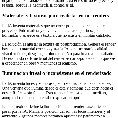
dejar que la IA trabaje solo el acabado. Así el resultado es preciso y
realista, porque la geometría la controlas tú.
Materiales y texturas poco realistas en tus renders
La IA inventa materiales que no corresponden a la realidad del
proyecto. Pide madera y devuelve un acabado plástico; pide
hormigón y aparece una textura que no existe en ningún catálogo.
La solución es ajustar la textura en postproducción. Genera el render
base con tu material correcto y usa la IA para mejorar la calidad
visual: reflejos, desgaste, profundidad. No para inventar el acabado.
De ese modo cada material del render se corresponde con lo que vas
a especificar en obra y mantienes el realismo.
Iluminación irreal o inconsistente en el renderizado
La IA inventa luces y sombras que no son físicamente coherentes.
Una ventana que ilumina desde el este y sombras que caen hacia el
oeste. Reflejos sin fuente. Esto rompe el realismo de inmediato,
aunque el ojo no siempre sabe explicar por qué.
Para corregirlo, define la iluminación en tu render base antes de
pasar por la IA. Marca la posición del sol, las luces interiores y el
ambiente. Algunos motores permiten ajustar este parámetro en