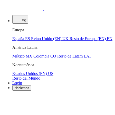
ES
Europa
España
ES
Reino Unido (EN)
UK
Resto de Europa (EN)
EN
América Latina
México
MX
Colombia
CO
Resto de Latam
LAT
Norteamérica
Estados Unidos (EN)
US
Resto del Mundo
Login
Hablemos