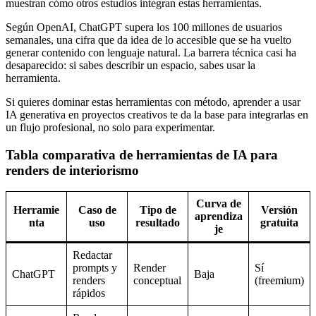
muestran cómo otros estudios integran estas herramientas.
Según OpenAI, ChatGPT supera los 100 millones de usuarios
semanales, una cifra que da idea de lo accesible que se ha vuelto
generar contenido con lenguaje natural. La barrera técnica casi ha
desaparecido: si sabes describir un espacio, sabes usar la
herramienta.
Si quieres dominar estas herramientas con método, aprender a usar
IA generativa en proyectos creativos te da la base para integrarlas en
un flujo profesional, no solo para experimentar.
Tabla comparativa de herramientas de IA para
renders de interiorismo
Curva de
Herramie
Caso de
Tipo de
Versión
aprendiza
nta
uso
resultado
gratuita
je
Redactar
prompts y
Render
Sí
ChatGPT
Baja
renders
conceptual
(freemium)
rápidos