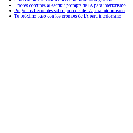
Errores comunes al escribir prompts de IA para interiorismo
Preguntas frecuentes sobre prompts de IA para interiorismo
Tu próximo paso con los prompts de IA para interiorismo