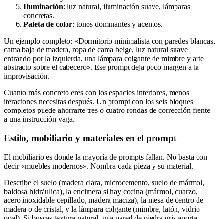
Iluminación
: luz natural, iluminación suave, lámparas
concretas.
Paleta de color
: tonos dominantes y acentos.
Un ejemplo completo: «Dormitorio minimalista con paredes blancas,
cama baja de madera, ropa de cama beige, luz natural suave
entrando por la izquierda, una lámpara colgante de mimbre y arte
abstracto sobre el cabecero». Ese prompt deja poco margen a la
improvisación.
Cuanto más concreto eres con los espacios interiores, menos
iteraciones necesitas después. Un prompt con los seis bloques
completos puede ahorrarte tres o cuatro rondas de corrección frente
a una instrucción vaga.
Estilo, mobiliario y materiales en el prompt
El mobiliario es donde la mayoría de prompts fallan. No basta con
decir «muebles modernos». Nombra cada pieza y su material.
Describe el suelo (madera clara, microcemento, suelo de mármol,
baldosa hidráulica), la encimera si hay cocina (mármol, cuarzo,
acero inoxidable cepillado, madera maciza), la mesa de centro de
madera o de cristal, y la lámpara colgante (mimbre, latón, vidrio
opal). Si buscas textura natural, una pared de piedra gris aporta