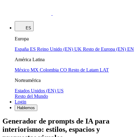
ES
Europa
España
ES
Reino Unido (EN)
UK
Resto de Europa (EN)
EN
América Latina
México
MX
Colombia
CO
Resto de Latam
LAT
Norteamérica
Estados Unidos (EN)
US
Resto del Mundo
Login
Hablemos
Generador de prompts de IA para
interiorismo: estilos, espacios y