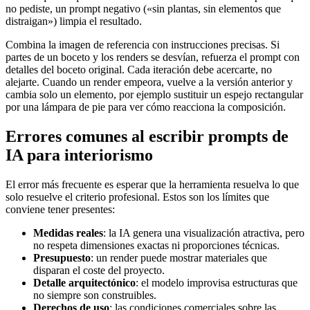
no pediste, un prompt negativo («sin plantas, sin elementos que
distraigan») limpia el resultado.
Combina la imagen de referencia con instrucciones precisas. Si
partes de un boceto y los renders se desvían, refuerza el prompt con
detalles del boceto original. Cada iteración debe acercarte, no
alejarte. Cuando un render empeora, vuelve a la versión anterior y
cambia solo un elemento, por ejemplo sustituir un espejo rectangular
por una lámpara de pie para ver cómo reacciona la composición.
Errores comunes al escribir prompts de
IA para interiorismo
El error más frecuente es esperar que la herramienta resuelva lo que
solo resuelve el criterio profesional. Estos son los límites que
conviene tener presentes:
Medidas reales
: la IA genera una visualización atractiva, pero
no respeta dimensiones exactas ni proporciones técnicas.
Presupuesto
: un render puede mostrar materiales que
disparan el coste del proyecto.
Detalle arquitectónico
: el modelo improvisa estructuras que
no siempre son construibles.
Derechos de uso
: las condiciones comerciales sobre las