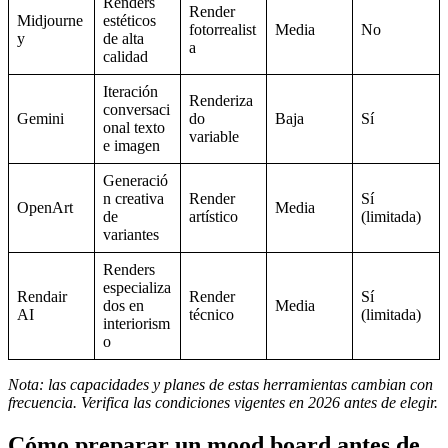
Renders
Render
Midjourne
estéticos
fotorrealist
Media
No
y
de alta
a
calidad
Iteración
Renderiza
conversaci
Gemini
do
Baja
Sí
onal texto
variable
e imagen
Generació
n creativa
Render
Sí
OpenArt
Media
de
artístico
(limitada)
variantes
Renders
especializa
Rendair
Render
Sí
dos en
Media
AI
técnico
(limitada)
interiorism
o
Nota: las capacidades y planes de estas herramientas cambian con
frecuencia. Verifica las condiciones vigentes en 2026 antes de elegir.
Cómo preparar un mood board antes de