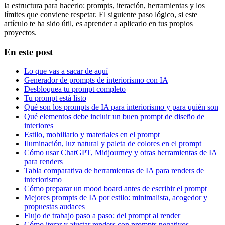
la estructura para hacerlo: prompts, iteración, herramientas y los
límites que conviene respetar. El siguiente paso lógico, si este
artículo te ha sido útil, es aprender a aplicarlo en tus propios
proyectos.
En este post
Lo que vas a sacar de aquí
Generador de prompts de interiorismo con IA
Desbloquea tu prompt completo
Tu prompt está listo
Qué son los prompts de IA para interiorismo y para quién son
Qué elementos debe incluir un buen prompt de diseño de
interiores
Estilo, mobiliario y materiales en el prompt
Iluminación, luz natural y paleta de colores en el prompt
Cómo usar ChatGPT, Midjourney y otras herramientas de IA
para renders
Tabla comparativa de herramientas de IA para renders de
interiorismo
Cómo preparar un mood board antes de escribir el prompt
Mejores prompts de IA por estilo: minimalista, acogedor y
propuestas audaces
Flujo de trabajo paso a paso: del prompt al render
Cómo iterar y ajustar renders con prompts negativos