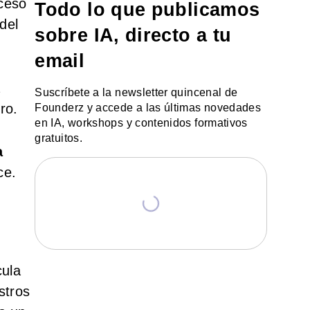
ceso
Todo lo que publicamos
del
sobre IA, directo a tu
email
a
Suscríbete a la newsletter quincenal de
ro.
Founderz y accede a las últimas novedades
en IA, workshops y contenidos formativos
gratuitos.
a
ce.
cula
stros