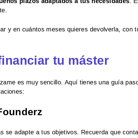
ueños plazos adaptados a tus necesidades
. 
te.
iar y en cuántos meses quieres devolverla, con t
inanciar tu máster
zame es muy sencillo. Aquí tienes una guía pas
caciones:
 Founderz
ás se adapte a tus objetivos. Recuerda que con