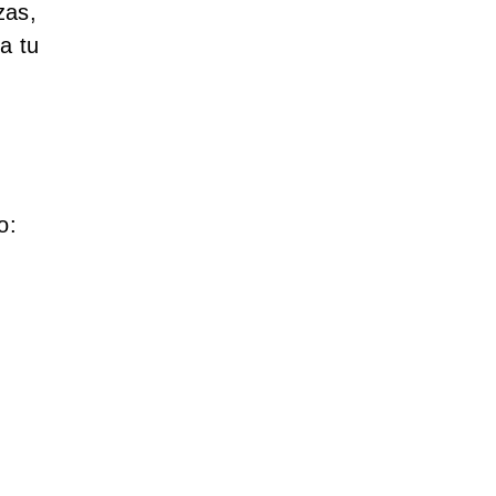
zas,
a tu
o: