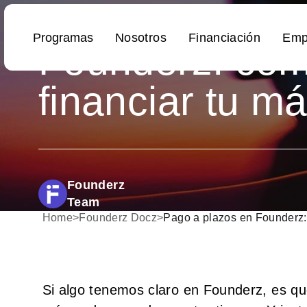
Pago a plazos
Founderz: có
financiar tu má
Founderz
Team
Home
>
Founderz Docz
>
Pago a plazos en Founderz: 
Si algo tenemos claro en Founderz, es que 