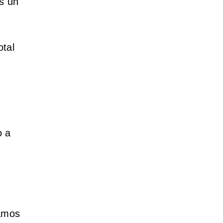
Es un
otal
o a
tamos