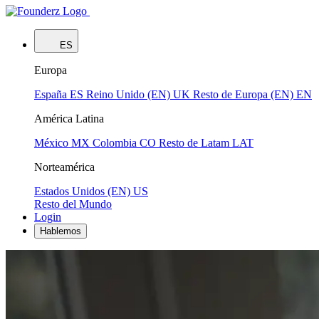
ES
Europa
España
ES
Reino Unido (EN)
UK
Resto de Europa (EN)
EN
América Latina
México
MX
Colombia
CO
Resto de Latam
LAT
Norteamérica
Estados Unidos (EN)
US
Resto del Mundo
Login
Hablemos