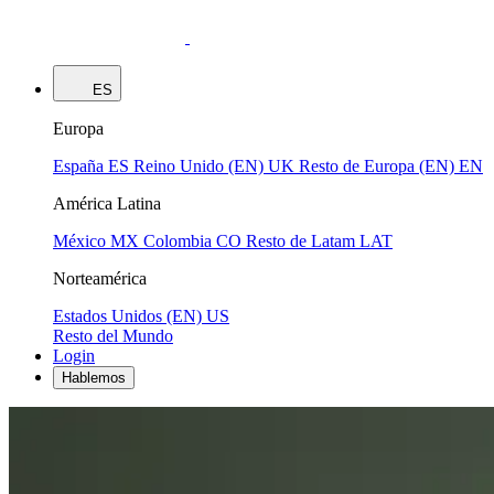
ES
Europa
España
ES
Reino Unido (EN)
UK
Resto de Europa (EN)
EN
América Latina
México
MX
Colombia
CO
Resto de Latam
LAT
Norteamérica
Estados Unidos (EN)
US
Resto del Mundo
Login
Hablemos