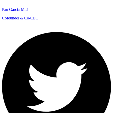
Pau Garcia-Milà
Cofounder & Co-CEO