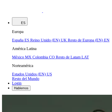
ES
Europa
España
ES
Reino Unido (EN)
UK
Resto de Europa (EN)
EN
América Latina
México
MX
Colombia
CO
Resto de Latam
LAT
Norteamérica
Estados Unidos (EN)
US
Resto del Mundo
Login
Hablemos