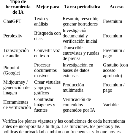
Tipo de
herramienta
Mejor para
Tarea periodística
Acceso
de IA
Texto y
Resumir, reescribir,
ChatGPT
Freemium
análisis
generar borradores
Investigación
Búsqueda con
Perplexity
documental y
Freemium
citas
verificación inicial
Transcribir
Transcripción
Convertir voz
Freemium /
entrevistas y ruedas
de audio
en texto
pago
de prensa
Procesar
Investigación en
Gratuito (con
Pinpoint
documentos
bases de datos
acceso
(Google)
masivos
extensas
aprobado)
Midjourney /
Crear visuales
Producción
Freemium /
generación de
y apoyos
multimedia
pago
imagen
gráficos
Contrastar
Verificación de
Herramientas
imágenes y
contenidos
Variable
de verificación
fuentes
generados por IA
Verifica los planes vigentes y las condiciones de cada herramienta
antes de incorporarla a tu flujo. Las funciones, los precios y las
políticas de privacidad cambian con frecuencia, y lo que hoy es