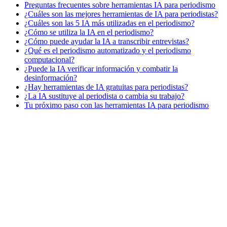
Preguntas frecuentes sobre herramientas IA para periodismo
¿Cuáles son las mejores herramientas de IA para periodistas?
¿Cuáles son las 5 IA más utilizadas en el periodismo?
¿Cómo se utiliza la IA en el periodismo?
¿Cómo puede ayudar la IA a transcribir entrevistas?
¿Qué es el periodismo automatizado y el periodismo
computacional?
¿Puede la IA verificar información y combatir la
desinformación?
¿Hay herramientas de IA gratuitas para periodistas?
¿La IA sustituye al periodista o cambia su trabajo?
Tu próximo paso con las herramientas IA para periodismo