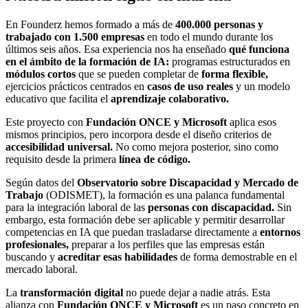
En Founderz hemos formado a más de
400.000 personas y
trabajado con 1.500 empresas
en todo el mundo durante los
últimos seis años. Esa experiencia nos ha enseñado
qué funciona
en el ámbito de la formación de IA:
programas estructurados en
módulos cortos
que se pueden completar de
forma flexible,
ejercicios prácticos centrados en
casos de uso reales
y un modelo
educativo que facilita el
aprendizaje colaborativo.
Este proyecto con
Fundación ONCE y Microsoft
aplica esos
mismos principios, pero incorpora desde el diseño criterios de
accesibilidad universal.
No como mejora posterior, sino como
requisito desde la primera
línea de código.
Según datos del
Observatorio sobre Discapacidad y Mercado de
Trabajo
(ODISMET), la formación es una palanca fundamental
para la integración laboral de las
personas con discapacidad.
Sin
embargo, esta formación debe ser aplicable y permitir desarrollar
competencias en IA que puedan trasladarse directamente a
entornos
profesionales,
preparar a los perfiles que las empresas están
buscando y
acreditar esas habilidades
de forma demostrable en el
mercado laboral.
La
transformación digital
no puede dejar a nadie atrás. Esta
alianza con
Fundación ONCE y Microsoft
es un paso concreto en