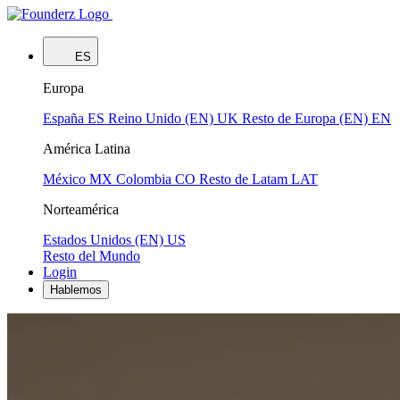
ES
Europa
España
ES
Reino Unido (EN)
UK
Resto de Europa (EN)
EN
América Latina
México
MX
Colombia
CO
Resto de Latam
LAT
Norteamérica
Estados Unidos (EN)
US
Resto del Mundo
Login
Hablemos