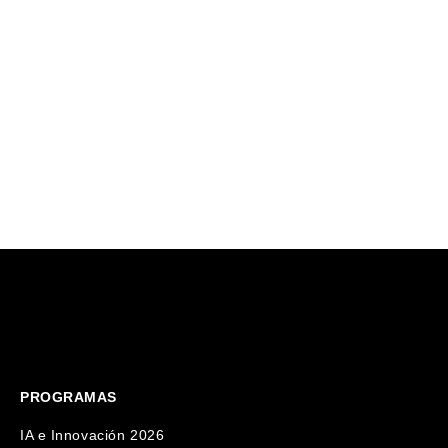
IA en Marcha: cuando llevamos la IA
Microsoft 
a quienes nunca pensaron en
IA a millo
utilizarla.
Nuestro pro
Una serie sobre pequeños negocios
lanza en Irl
con grandes historias. Protagonizada
por Pau Garcia-Milà y desarrollado
junto a Microsoft.
PROGRAMAS
IA e Innovación 2026