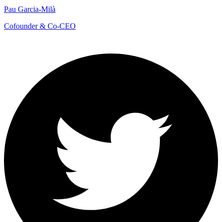
Pau Garcia-Milà
Cofounder & Co-CEO