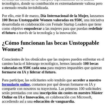
tecnológico, donde su contribución es extremadamente valiosa pero
a menudo resulta invisibilizada.
Por ello, este 8 de marzo,
Día Internacional de la Mujer,
lanzamos
100
Becas Unstoppable Women valoradas en 950€
, una iniciativa
desarrollada en colaboración con Female Startup Leaders que tiene
como objetivo
empoderar
a las mujeres para que puedan
redefinir
el futuro
a través de la tecnología y la innovación.
¿Cómo funcionan las becas Unstoppable
Women?
Conscientes de los obstáculos que las mujeres pueden enfrentar en el
camino hacia el liderazgo tecnológico, hemos lanzado
100 becas
valoradas en 950€
cada una
para mujeres imparables que quieran
formarse en IA y liderar el futuro.
Para participar, las solicitantes solo tendrán que
acceder a nuestro
f
ormulario online,
contarnos por qué desean formarse en IA y
compartir con nosotros su trayectoria. Las primeras 100 solicitudes
serán premiadas con una i
nscripción sin costes en nuestro Máster
Online en IA e Innovación,
en colaboración con Microsoft,
accediendo así a una
educación de vanguardia.