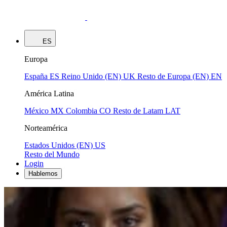
ES
Europa
España
ES
Reino Unido (EN)
UK
Resto de Europa (EN)
EN
América Latina
México
MX
Colombia
CO
Resto de Latam
LAT
Norteamérica
Estados Unidos (EN)
US
Resto del Mundo
Login
Hablemos