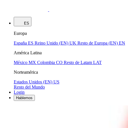
ES
Europa
España
ES
Reino Unido (EN)
UK
Resto de Europa (EN)
EN
América Latina
México
MX
Colombia
CO
Resto de Latam
LAT
Norteamérica
Estados Unidos (EN)
US
Resto del Mundo
Login
Hablemos