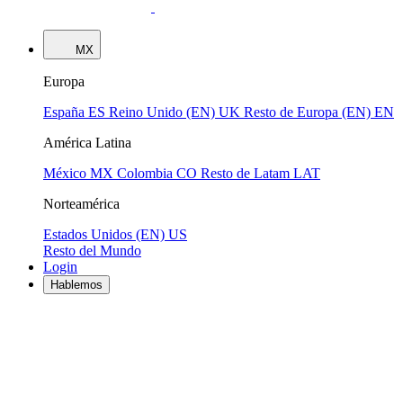
MX
Europa
España
ES
Reino Unido (EN)
UK
Resto de Europa (EN)
EN
América Latina
México
MX
Colombia
CO
Resto de Latam
LAT
Norteamérica
Estados Unidos (EN)
US
Resto del Mundo
Login
Hablemos