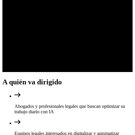
Uso de Power BI para analizar y visualizar datos legales
Automatización de procesos legales con Power Automate
Módulo 6
Construyendo IAs conversacionales con Copilot
Studio
Introducción a las IAs conversacionales
Fundamentos de Copilot Studio
Creación de bots personalizados
Integración y automatización de bots
Creación de un chatbot legal
A quién va dirigido
Abogados y profesionales legales que buscan optimizar su
trabajo diario con IA
Equipos legales interesados en digitalizar y automatizar