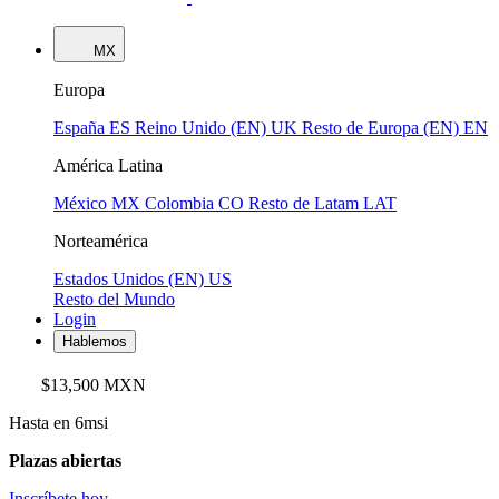
MX
Europa
España
ES
Reino Unido (EN)
UK
Resto de Europa (EN)
EN
América Latina
México
MX
Colombia
CO
Resto de Latam
LAT
Norteamérica
Estados Unidos (EN)
US
Resto del Mundo
Login
Hablemos
$13,500 MXN
Hasta en 6msi
Plazas abiertas
Inscríbete hoy