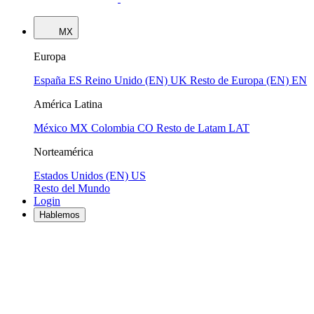
MX
Europa
España
ES
Reino Unido (EN)
UK
Resto de Europa (EN)
EN
América Latina
México
MX
Colombia
CO
Resto de Latam
LAT
Norteamérica
Estados Unidos (EN)
US
Resto del Mundo
Login
Hablemos