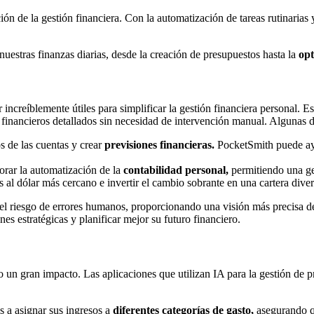
ción de la gestión financiera. Con la automatización de tareas rutinarias 
estras finanzas diarias, desde la creación de presupuestos hasta la
opt
ncreíblemente útiles para simplificar la gestión financiera personal. E
s financieros detallados sin necesidad de intervención manual. Algunas d
os de las cuentas y crear
previsiones financieras.
PocketSmith puede ayu
orar la automatización de la
contabilidad personal,
permitiendo una ges
al dólar más cercano e invertir el cambio sobrante en una cartera diver
l riesgo de errores humanos, proporcionando una visión más precisa de 
es estratégicas y planificar mejor su futuro financiero.
o un gran impacto. Las aplicaciones que utilizan IA para la gestión de 
os a asignar sus ingresos a
diferentes categorías de gasto,
asegurando qu