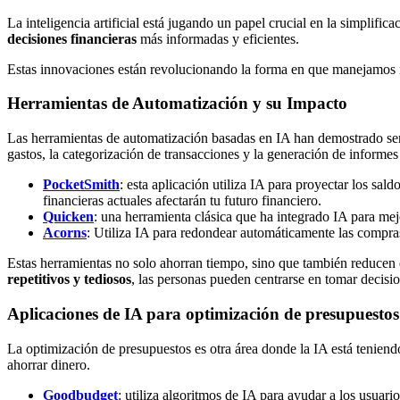
La inteligencia artificial está jugando un papel crucial en la simplifica
decisiones financieras
más informadas y eficientes.
Estas innovaciones están revolucionando la forma en que manejamos nu
Herramientas de Automatización y su Impacto
Las herramientas de automatización basadas en IA han demostrado ser i
gastos, la categorización de transacciones y la generación de informe
PocketSmith
: esta aplicación utiliza IA para proyectar los sald
financieras actuales afectarán tu futuro financiero.
Quicken
: una herramienta clásica que ha integrado IA para mej
Acorns
: Utiliza IA para redondear automáticamente las compras 
Estas herramientas no solo ahorran tiempo, sino que también reducen e
repetitivos y tediosos
, las personas pueden centrarse en tomar decision
Aplicaciones de IA para optimización de presupuestos
La optimización de presupuestos es otra área donde la IA está teniend
ahorrar dinero.
Goodbudget
: utiliza algoritmos de IA para ayudar a los usuari