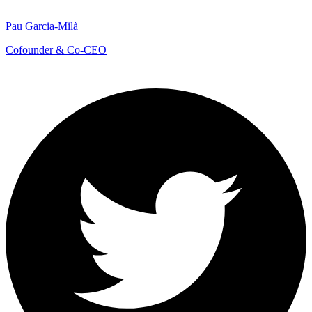
Pau Garcia-Milà
Cofounder & Co-CEO