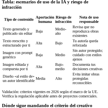
Tabla: escenarios de uso de la IA y riesgo de
infracción
Aportación
Riesgo de
Nota de uso
Tipo de contenido
humana
infracción
responsable
Revisa que no
Texto generado y
Medio-
Baja
reproduzca obras
publicado sin editar
alto
existentes
Texto reescrito y
Tu autoría queda
Alta
Bajo
estructurado por ti
reforzada
Sin autor protegido;
Imagen con prompt
Baja
Medio
cuidado con estilos
genérico
ajenos
Imagen editada y
Bajo-
Documenta tus
Alta
compuesta por ti
medio
decisiones creativas
Evita imitar obras
Diseño «al estilo de»
Media
Alto
protegidas
un autor identificable
reconocibles
Validación: criterios vigentes en 2026 según el marco de la UE.
Verifica la regulación aplicable antes de proyectos comerciales.
Dónde sigue mandando el criterio del creativo