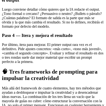
el output
Luego conviene detallar cómo quieres que la IA redacte el output.
¿Tono formal o cercano? ¿Persuasivo o neutro? ¿Bullets o párrafo?
¿Cuántas palabras? El formato de salida es la parte que más se
olvida y la que más cambia el resultado. Si no lo defines, recibirás el
formato por defecto del modelo.
Paso 4 — Itera y mejora el resultado
Por último, itera para mejorar. El primer output rara vez es el
definitivo. Pide ajustes concretos: «más corto», «tono más juvenil»,
«cambia el segundo concepto». Evaluar y refinar el resultado en dos
o tres rondas suele dar mejor material que escribir un prompt
perfecto a la primera.
🧠 Tres frameworks de prompting para
impulsar la creatividad
Más allá del framework de cuatro elementos, hay tres métodos que
ayudan a desbloquear e impulsar la creatividad y a desencadenar
ideas nuevas. La combinación de los tres llena un vacío que la
mayoría de guías no cubre: cómo estructurar la conversación con la
IA, no solo el primer mensaje. Funcionan en cualquier herramienta y