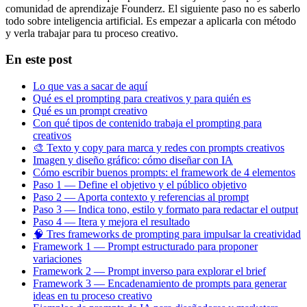
comunidad de aprendizaje Founderz. El siguiente paso no es saberlo
todo sobre inteligencia artificial. Es empezar a aplicarla con método
y verla trabajar para tu proceso creativo.
En este post
Lo que vas a sacar de aquí
Qué es el prompting para creativos y para quién es
Qué es un prompt creativo
Con qué tipos de contenido trabaja el prompting para
creativos
🎨 Texto y copy para marca y redes con prompts creativos
Imagen y diseño gráfico: cómo diseñar con IA
Cómo escribir buenos prompts: el framework de 4 elementos
Paso 1 — Define el objetivo y el público objetivo
Paso 2 — Aporta contexto y referencias al prompt
Paso 3 — Indica tono, estilo y formato para redactar el output
Paso 4 — Itera y mejora el resultado
🧠 Tres frameworks de prompting para impulsar la creatividad
Framework 1 — Prompt estructurado para proponer
variaciones
Framework 2 — Prompt inverso para explorar el brief
Framework 3 — Encadenamiento de prompts para generar
ideas en tu proceso creativo