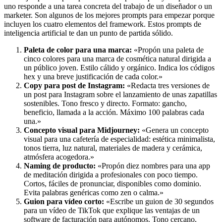
uno responde a una tarea concreta del trabajo de un diseñador o un
marketer. Son algunos de los mejores prompts para empezar porque
incluyen los cuatro elementos del framework. Estos prompts de
inteligencia artificial te dan un punto de partida sólido.
Paleta de color para una marca:
«Propón una paleta de
cinco colores para una marca de cosmética natural dirigida a
un público joven. Estilo cálido y orgánico. Indica los códigos
hex y una breve justificación de cada color.»
Copy para post de Instagram:
«Redacta tres versiones de
un post para Instagram sobre el lanzamiento de unas zapatillas
sostenibles. Tono fresco y directo. Formato: gancho,
beneficio, llamada a la acción. Máximo 100 palabras cada
una.»
Concepto visual para Midjourney:
«Genera un concepto
visual para una cafetería de especialidad: estética minimalista,
tonos tierra, luz natural, materiales de madera y cerámica,
atmósfera acogedora.»
Naming de producto:
«Propón diez nombres para una app
de meditación dirigida a profesionales con poco tiempo.
Cortos, fáciles de pronunciar, disponibles como dominio.
Evita palabras genéricas como zen o calma.»
Guion para vídeo corto:
«Escribe un guion de 30 segundos
para un vídeo de TikTok que explique las ventajas de un
software de facturación para autónomos. Tono cercano,