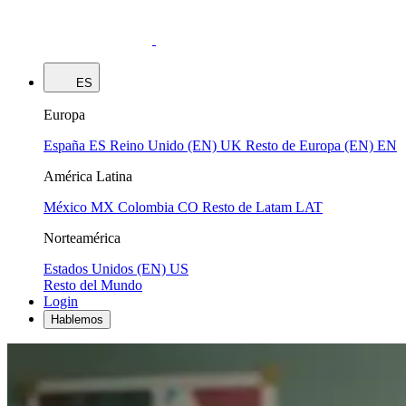
ES
Europa
España
ES
Reino Unido (EN)
UK
Resto de Europa (EN)
EN
América Latina
México
MX
Colombia
CO
Resto de Latam
LAT
Norteamérica
Estados Unidos (EN)
US
Resto del Mundo
Login
Hablemos